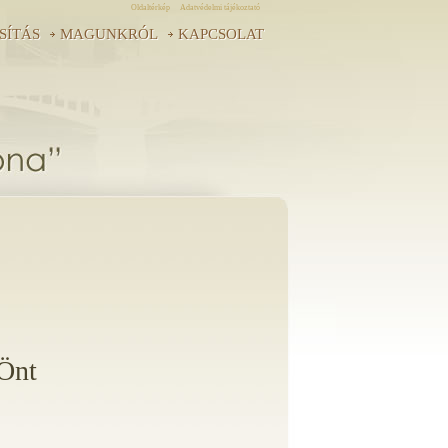
Oldaltérkép
Adatvédelmi tájékoztató
SÍTÁS
MAGUNKRÓL
KAPCSOLAT
 Önt