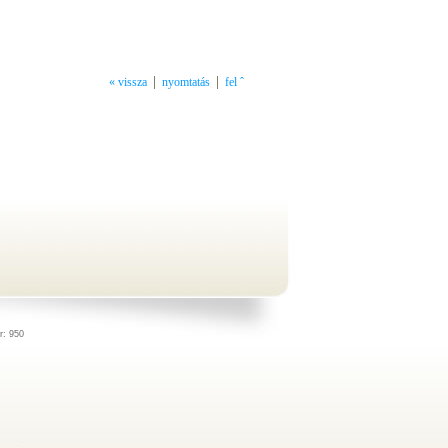
« vissza
nyomtatás
fel ˆ
r: 950