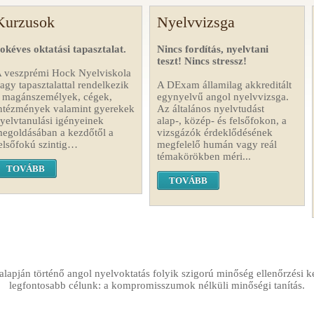
Kurzusok
Nyelvvizsga
okéves oktatási tapasztalat.
Nincs fordítás, nyelvtani
teszt! Nincs stressz!
 veszprémi Hock Nyelviskola
agy tapasztalattal rendelkezik
A DExam államilag akkreditált
 magánszemélyek, cégek,
egynyelvű angol nyelvvizsga.
ntézmények valamint gyerekek
Az általános nyelvtudást
yelvtanulási igényeinek
alap-, közép- és felsőfokon, a
egoldásában a kezdőtől a
vizsgázók érdeklődésének
elsőfokú szintig…
megfelelő humán vagy reál
témakörökben méri...
TOVÁBB
TOVÁBB
lapján történő angol nyelvoktatás folyik szigorú minőség ellenőrzési k
legfontosabb célunk: a kompromisszumok nélküli minőségi tanítás.