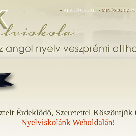
KEZDŐ OLDAL
MINŐSÉGBIZTO
ztelt Érdeklődő, Szeretettel Köszöntjük
Nyelviskolánk Weboldalán!