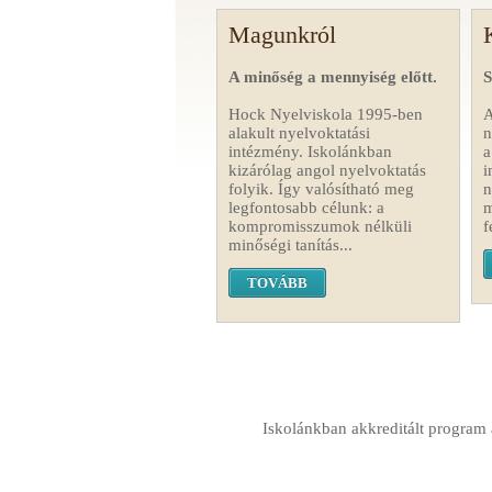
Magunkról
A minőség a mennyiség előtt.
S
Hock Nyelviskola 1995-ben
A
alakult nyelvoktatási
n
intézmény. Iskolánkban
a
kizárólag angol nyelvoktatás
i
folyik. Így valósítható meg
n
legfontosabb célunk: a
m
kompromisszumok nélküli
f
minőségi tanítás...
TOVÁBB
Iskolánkban akkreditált program a