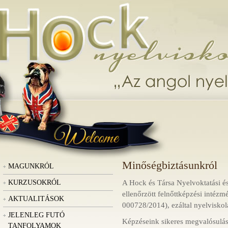
Minőségbiztásunkról
MAGUNKRÓL
KURZUSOKRÓL
A Hock és Társa Nyelvoktatási é
ellenőrzött felnőttképzési intéz
AKTUALITÁSOK
000728/2014), ezáltal nyelviskol
JELENLEG FUTÓ
Képzéseink sikeres megvalósulás
TANFOLYAMOK