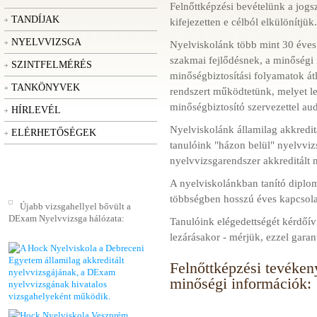
Felnőttképzési bevételünk a jogsz
TANDÍJAK
kifejezetten e célból elkülönítjük.
NYELVVIZSGA
Nyelviskolánk több mint 30 éves 
szakmai fejlődésnek, a minőségi 
SZINTFELMÉRÉS
minőségbiztosítási folyamatok átl
TANKÖNYVEK
rendszert működtetünk, melyet le
minőségbiztosító szervezettel aud
HÍRLEVÉL
Nyelviskolánk államilag akkreditá
ELÉRHETŐSÉGEK
tanulóink "házon belül" nyelvvi
nyelvvizsgarendszer akkreditált 
A nyelviskolánkban tanító diplo
többségben hosszú éves kapcsol
Újabb vizsgahellyel bővült a
DExam Nyelvvizsga hálózata:
Tanulóink elégedettségét kérdőív
lezárásakor - mérjük, ezzel garan
Felnőttképzési tevéke
minőségi információk: