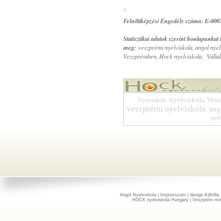
Felnőttképzési Engedély száma: E-000
Statisztikai adatok szerint honlapunkat
meg:
veszprémi nyelviskola, angol nye
Veszprémben, Hock nyelviskola, Vállalat
nyelviskola Ves
Nyelviskola
veszprémi nyelviskola
ang
nyel
Angol Nyelviskola
|
Impresszum
| design.
K@tilla
|
HOCK nyelviskola Hungary | Veszprém me