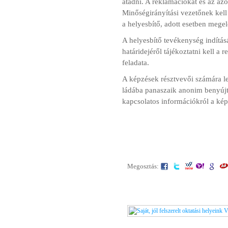
átadni. A reklamációkat és az az
Minőségirányítási vezetőnek kell
a helyesbítő, adott esetben mege
A helyesbítő tevékenység indítás
határidejéről tájékoztatni kell a 
feladata.
A képzések résztvevői számára leh
ládába panaszaik anonim benyújt
kapcsolatos információkról a kép
Megosztás: