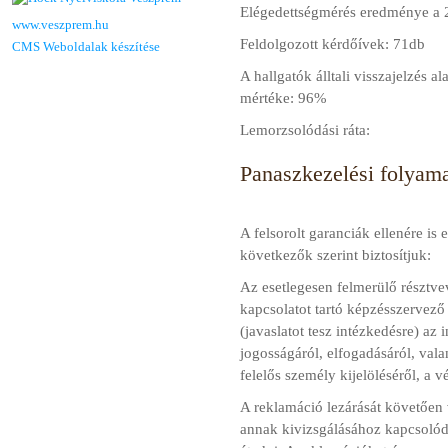
Elégedettségmérés eredménye a 
www.veszprem.hu
Feldolgozott kérdőívek: 71db
CMS Weboldalak készítése
A hallgatók álltali visszajelzés 
mértéke: 96%
Lemorzsolódási ráta:
Panaszkezelési folyam
A felsorolt garanciák ellenére is
következők szerint biztosítjuk:
Az esetlegesen felmerülő résztve
kapcsolatot tartó képzésszervező
(javaslatot tesz intézkedésre) az
i
jogosságáról, elfogadásáról, vala
felelős személy kijelöléséről, a v
A reklamáció lezárását követően
annak kivizsgálásához kapcsolódó