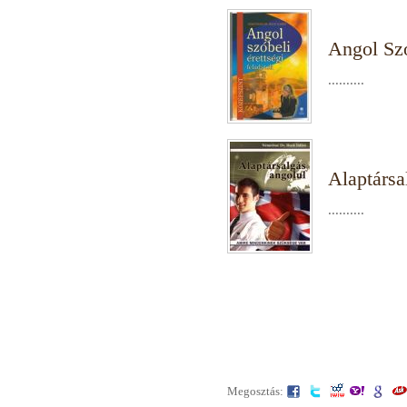
Angol Szó
..........
Alaptársa
..........
Megosztás: