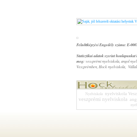
Felnőttképzési Engedély száma: E-000
Statisztikai adatok szerint honlapunkat
meg:
veszprémi nyelviskola, angol nye
Veszprémben, Hock nyelviskola, Vállalat
nyelviskola Ves
Nyelviskola
veszprémi nyelviskola
ang
nyel