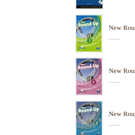
New Rou
.........
New Rou
.........
New Rou
.........