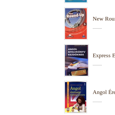
New Rou
.........
Express E
.........
Angol Ére
.........