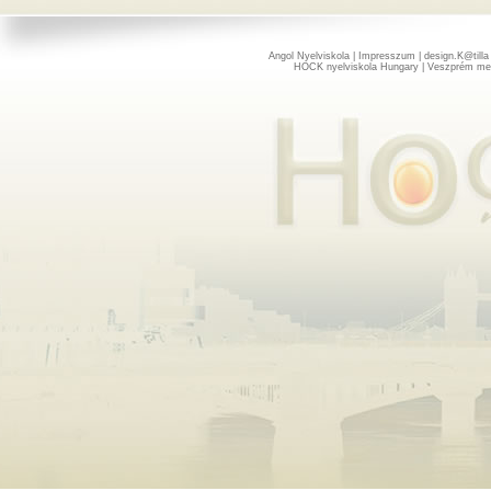
Angol Nyelviskola
|
Impresszum
| design.
K@tilla
HOCK nyelviskola Hungary | Veszprém me